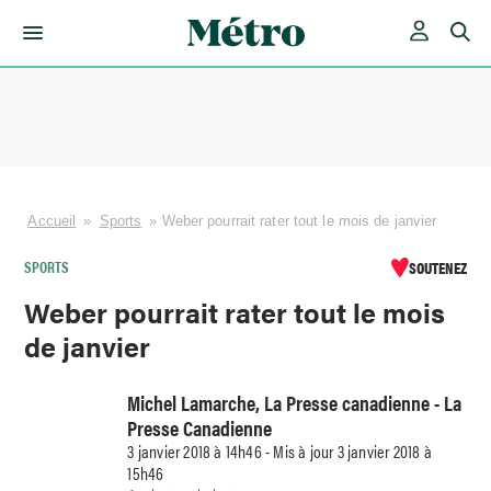
Skip
to
content
Accueil
»
Sports
»
Weber pourrait rater tout le mois de janvier
SPORTS
SOUTENEZ
Weber pourrait rater tout le mois
de janvier
Michel Lamarche, La Presse canadienne - La
Presse Canadienne
3 janvier 2018 à 14h46 - Mis à jour 3 janvier 2018 à
15h46