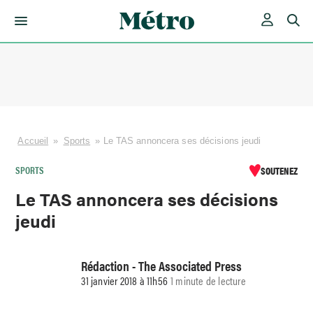
Skip
to
content
Accueil
»
Sports
»
Le TAS annoncera ses décisions jeudi
SPORTS
SOUTENEZ
Le TAS annoncera ses décisions
jeudi
Rédaction - The Associated Press
31 janvier 2018 à 11h56
1 minute de lecture