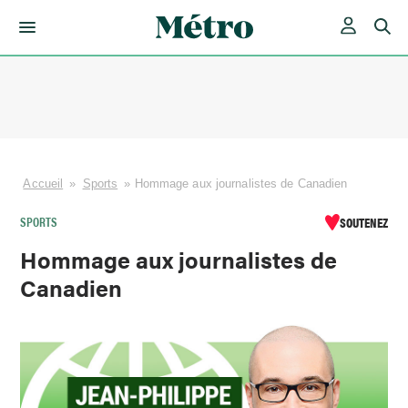
Skip
to
content
Accueil
»
Sports
»
Hommage aux journalistes de Canadien
SPORTS
SOUTENEZ
Hommage aux journalistes de
Canadien