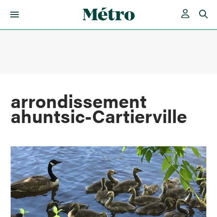
Skip
to
content
arrondissement
ahuntsic-Cartierville