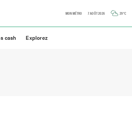
MON MÉTRO
7 AOÛT 2026
29
°C
ns cash
Explorez