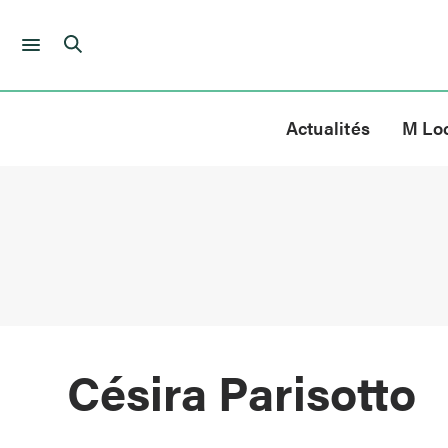
Skip
to
Actualités
M Lo
content
Césira Parisotto