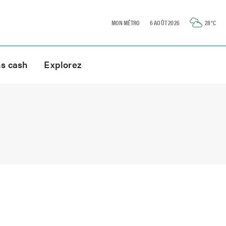
MON MÉTRO
6 AOÛT 2026
28
°C
ns cash
Explorez