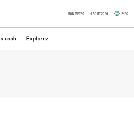
MON MÉTRO
6 AOÛT 2026
24
°C
ns cash
Explorez