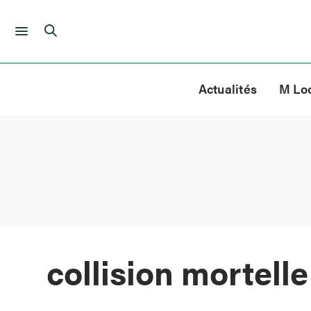
Skip
to
Actualités
M Lo
content
collision mortelle