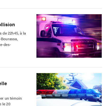
lision
s de 22h45, à la
i-Bourassa,
re-des-
elle
ier un témoin
 le 20