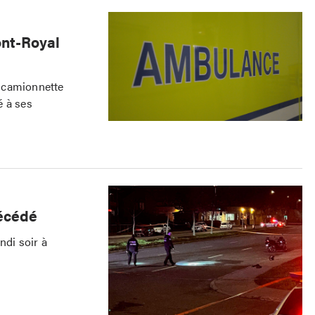
ont-Royal
 camionnette
é à ses
décédé
ndi soir à