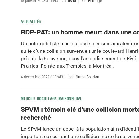
-
18 janvier 2023 à 11h43
Alexis Drapeau-Bordage
ACTUALITÉS
RDP-PAT: un homme meurt dans une col
Un automobiliste a perdu la vie hier soir aux alentour
suite d'une collision survenue sur le boulevard Henr
près de la 6e avenue, dans l'arrondissement de Riviè
Prairies–Pointe-aux-Trembles, à Montréal.
-
4 décembre 2022 à 10h43
Jean Numa Goudou
MERCIER-HOCHELAGA-MAISONNEUVE
SPVM : témoin clé d’une collision mort
recherché
Le SPVM lance un appel à la population afin d’identif
important concernant une collision mortelle survenue