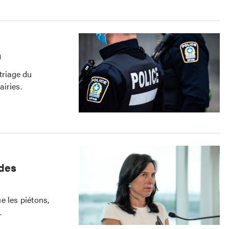
n
triage du
iries.
 des
e les piétons,
.