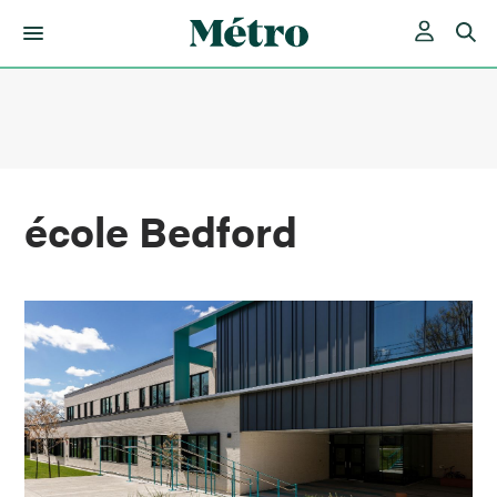
Skip
to
content
école Bedford