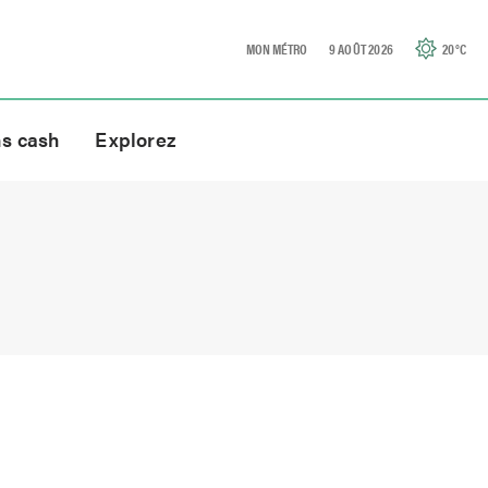
MON MÉTRO
9 AOÛT 2026
20
°C
ns cash
Explorez