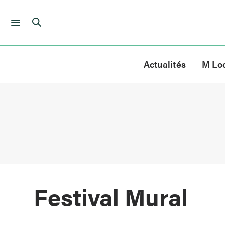
Skip
to
Actualités
M Lo
content
Festival Mural