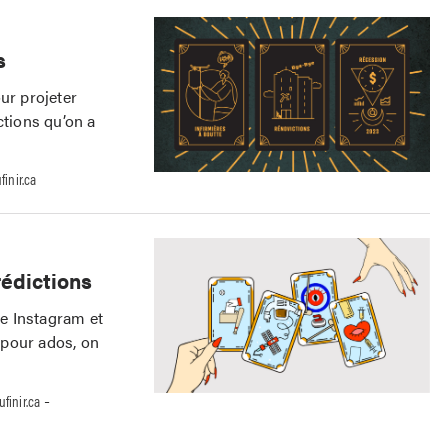
s
ur projeter
ctions qu’on a
!
inir.ca
rédictions
e Instagram et
 pour ados, on
-
finir.ca