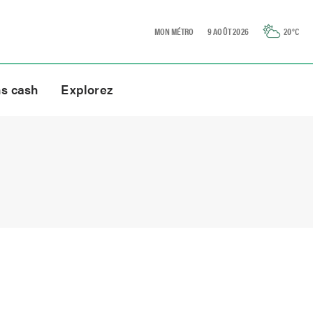
MON MÉTRO
9 AOÛT 2026
20
°C
ns cash
Explorez