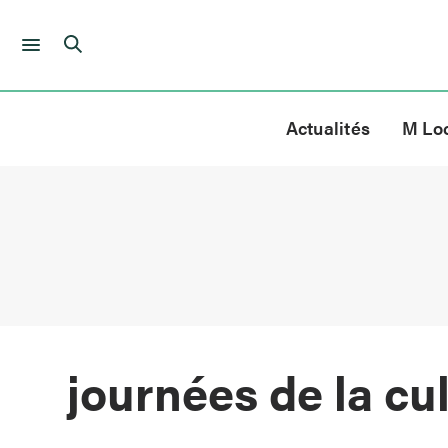
Skip
to
Actualités
M Lo
content
journées de la cu