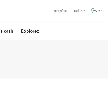
MON MÉTRO
7 AOÛT 2026
21
°C
ns cash
Explorez