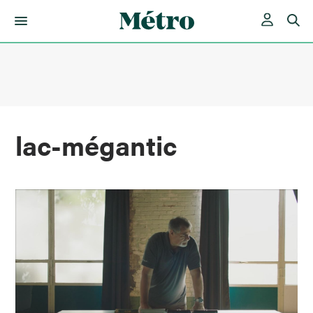
Skip
to
content
lac-mégantic