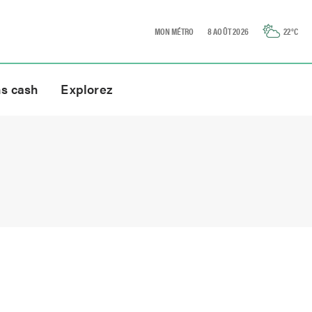
MON MÉTRO
8 AOÛT 2026
22
°C
ns cash
Explorez