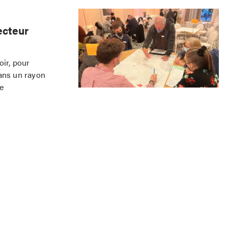
ecteur
oir, pour
dans un rayon
re