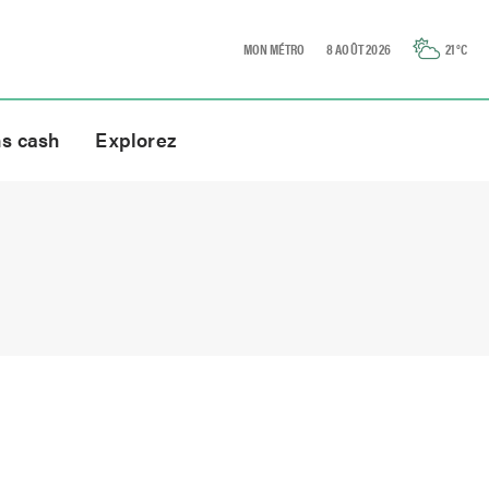
MON MÉTRO
8 AOÛT 2026
21
°C
ns cash
Explorez