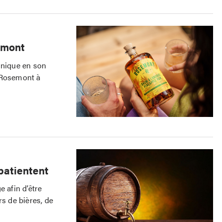
emont
unique en son
 Rosemont à
a
patientent
 afin d’être
rs de bières, de