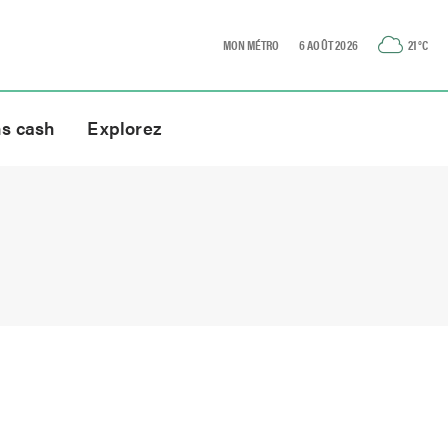
MON MÉTRO
6 AOÛT 2026
21
°C
ns cash
Explorez