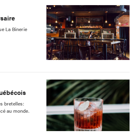
rsaire
ue La Binerie
québécois
s bretelles:
icé au monde.