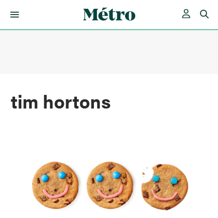
Skip
to
content
tim hortons