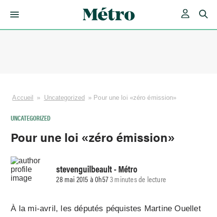
Skip
to
content
Accueil
»
Uncategorized
»
Pour une loi «zéro émission»
UNCATEGORIZED
Pour une loi «zéro émission»
stevenguilbeault
- Métro
28 mai 2015 à 0h57
3 minutes de lecture
À la mi-avril, les députés péquistes Martine Ouellet