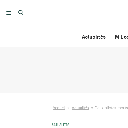
Skip
to
Actualités
M Lo
content
Accueil
»
Actualités
»
Deux pilotes mort
ACTUALITÉS