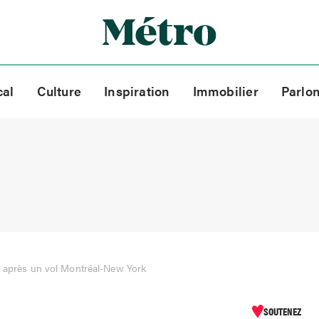
cal
Culture
Inspiration
Immobilier
Parlo
s après un vol Montréal-New York
SOUTENEZ