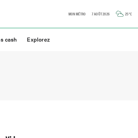
MON MÉTRO
7 AOÛT 2026
25
°C
ns cash
Explorez