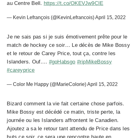
au Centre Bell.
https://t.co/OKEVJw9CIE
— Kevin Lefrançois (@KevinLefrancois)
April 15, 2022
Je ne sais pas si je suis émotivement prête pour le
match de hockey ce soir… Le décès de Mike Bossy
et le retour de Carey Price, tout ça, contre les
Islanders. Ouf….
#goHabsgo
#ripMikeBossy
#careyprice
— Color Me Happy (@MarieColorie)
April 15, 2022
Bizard comment la vie fait certaine chose parfois.
Mike Bossy est décédé ce matin, triste perte, la
journée ou les Islanders affrontent le Canadien.
Ajoutez a sa le retour tant attendu de Price dans les
buts ce soir, ce sera une rencontre haute en