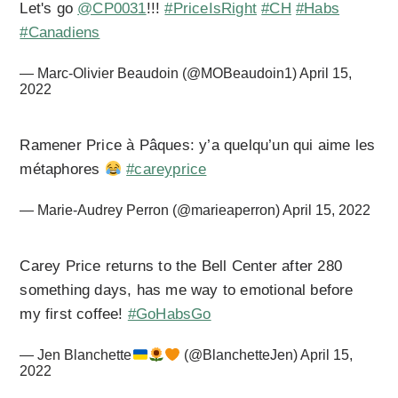
Let's go
@CP0031
!!!
#PriceIsRight
#CH
#Habs
#Canadiens
— Marc-Olivier Beaudoin (@MOBeaudoin1)
April 15,
2022
Ramener Price à Pâques: y’a quelqu’un qui aime les
métaphores
#careyprice
— Marie-Audrey Perron (@marieaperron)
April 15, 2022
Carey Price returns to the Bell Center after 280
something days, has me way to emotional before
my first coffee!
#GoHabsGo
— Jen Blanchette
(@BlanchetteJen)
April 15,
2022