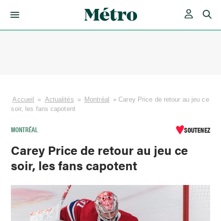
Skip
to
content
Accueil
»
Actualités
»
Montréal
»
Carey Price de retour au jeu ce
soir, les fans capotent
MONTRÉAL
SOUTENEZ
Carey Price de retour au jeu ce
soir, les fans capotent