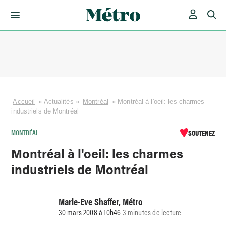
Skip
to
content
Accueil
»
Actualités
»
Montréal
»
Montréal à l'oeil: les charmes
industriels de Montréal
MONTRÉAL
SOUTENEZ
Montréal à l'oeil: les charmes
industriels de Montréal
Marie-Eve Shaffer, Métro
30 mars 2008 à 10h46
3 minutes de lecture