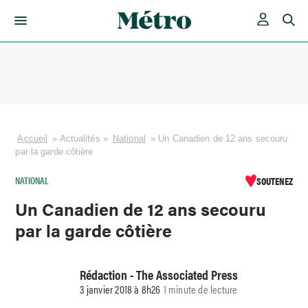
Skip
to
content
Accueil
»
Actualités
»
National
»
Un Canadien de 12 ans secouru
par la garde côtière
NATIONAL
SOUTENEZ
Un Canadien de 12 ans secouru
par la garde côtière
Rédaction - The Associated Press
3 janvier 2018 à 8h26
1 minute de lecture