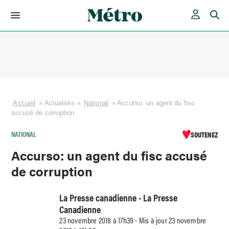
Skip
to
content
Accueil
»
Actualités
»
National
»
Accurso: un agent du fisc
accusé de corruption
NATIONAL
SOUTENEZ
Accurso: un agent du fisc accusé
de corruption
La Presse canadienne - La Presse
Canadienne
23 novembre 2018 à 17h39 - Mis à jour 23 novembre