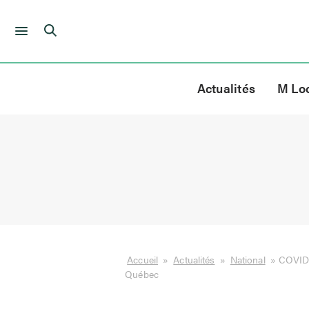
Skip
to
Actualités
M Lo
content
Accueil
»
Actualités
»
National
»
COVID-
Québec