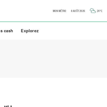
MON MÉTRO
8 AOÛT 2026
24
°C
ns cash
Explorez