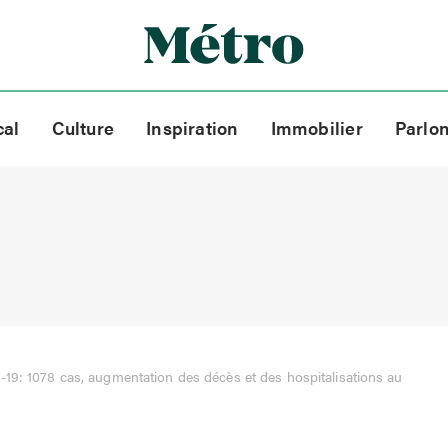
cal
Culture
Inspiration
Immobilier
Parlo
19: 1078 cas, augmentation des décès et des hospitalisations au