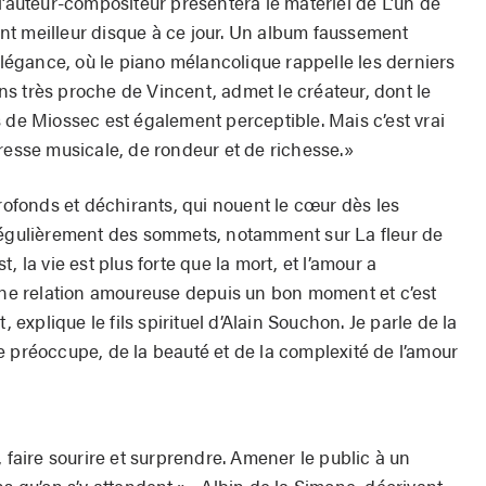
l’auteur-compositeur présentera le matériel de L’un de
t meilleur disque à ce jour. Un album faussement
’élégance, où le piano mélancolique rappelle les derniers
s très proche de Vincent, admet le créateur, dont le
 de Miossec est également perceptible. Mais c’est vrai
resse musicale, de rondeur et de richesse.»
profonds et déchirants, qui nouent le cœur dès les
 régulièrement des sommets, notamment sur La fleur de
st, la vie est plus forte que la mort, et l’amour a
 une relation amoureuse depuis un bon moment et c’est
xplique le fils spirituel d’Alain Souchon. Je parle de la
e préoccupe, de la beauté et de la complexité de l’amour
, faire sourire et surprendre. Amener le public à un