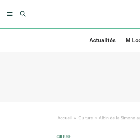
Skip
to
Actualités
M Lo
content
Accueil
»
Culture
»
Albin de la Simone a
CULTURE