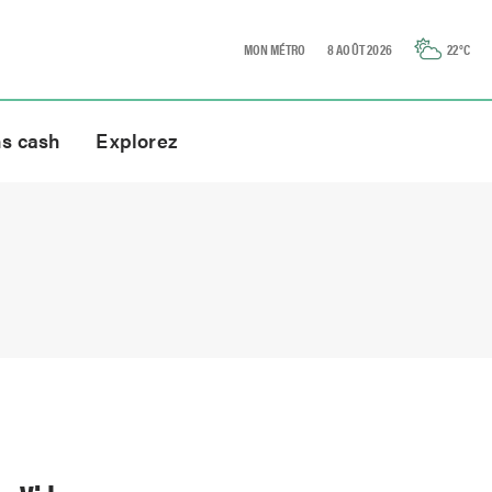
MON MÉTRO
8 AOÛT 2026
22
°C
ns cash
Explorez