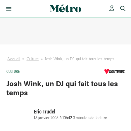
Skip
to
content
Accueil
»
Culture
»
Josh Wink, un DJ qui fait tous les temps
CULTURE
SOUTENEZ
Josh Wink, un DJ qui fait tous les
temps
Éric Trudel
18 janvier 2008 à 10h42
3 minutes de lecture