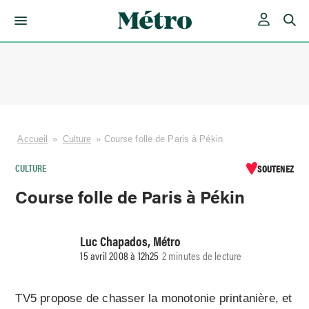
Skip
to
content
Accueil
»
Culture
»
Course folle de Paris à Pékin
CULTURE
SOUTENEZ
Course folle de Paris à Pékin
Luc Chapados, Métro
15 avril 2008 à 12h25
2 minutes de lecture
TV5 propose de chasser la monotonie printanière, et