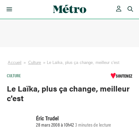
Skip
to
content
Accueil
»
Culture
»
Le Laïka, plus ça change, meilleur c'est
CULTURE
SOUTENEZ
Le Laïka, plus ça change, meilleur
c'est
Éric Trudel
28 mars 2008 à 10h42
3 minutes de lecture