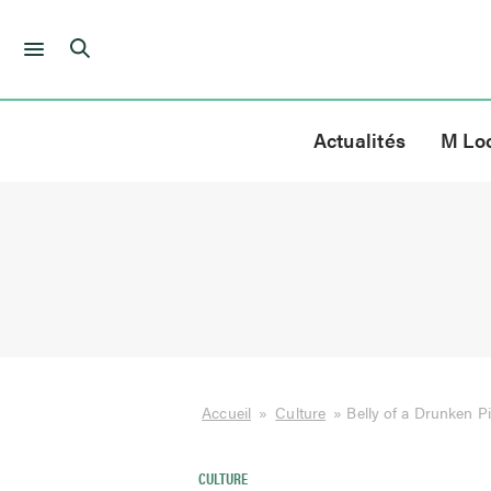
Skip
to
Actualités
M Lo
content
Accueil
»
Culture
»
Belly of a Drunken P
CULTURE