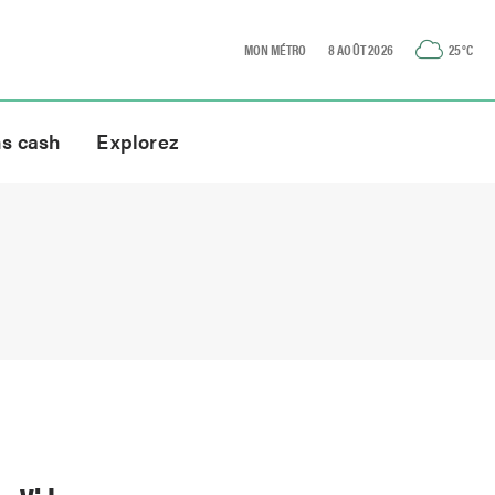
MON MÉTRO
8 AOÛT 2026
25
°C
ns cash
Explorez