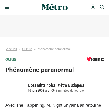
Skip
to
content
Accueil
»
Culture
»
Phénomène paranormal
CULTURE
SOUTENEZ
Phénomène paranormal
Dora Mittelholcz, Métro Budapest
16 juin 2008 à 5h00
3 minutes de lecture
Avec The Happe­ning, M. Night Shyamalan retourne