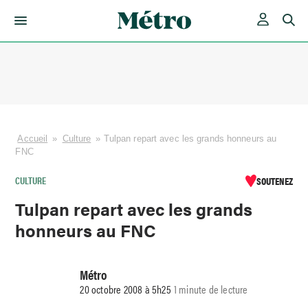
Skip
to
content
Accueil
»
Culture
»
Tulpan repart avec les grands honneurs au
FNC
CULTURE
SOUTENEZ
Tulpan repart avec les grands
honneurs au FNC
Métro
20 octobre 2008 à 5h25
1 minute de lecture