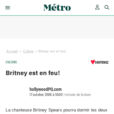
Skip
to
content
Accueil
»
Culture
»
Britney est en feu!
CULTURE
SOUTENEZ
Britney est en feu!
hollywoodPQ.com
17 octobre 2008 à 5h00
1 minute de lecture
La chanteuse Britney Spears pourra dormir les deux