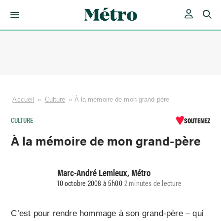
Skip
to
content
Accueil
»
Culture
»
À la mémoire de mon grand-père
CULTURE
SOUTENEZ
À la mémoire de mon grand-père
Marc-André Lemieux, Métro
10 octobre 2008 à 5h00
2 minutes de lecture
C’est pour rendre hommage à son grand-père – qui