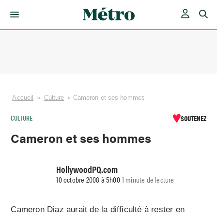
Skip
to
content
Accueil
»
Culture
»
Cameron et ses hommes
CULTURE
SOUTENEZ
Cameron et ses hommes
HollywoodPQ.com
10 octobre 2008 à 5h00
1 minute de lecture
Cameron Diaz aurait de la difficulté à rester en