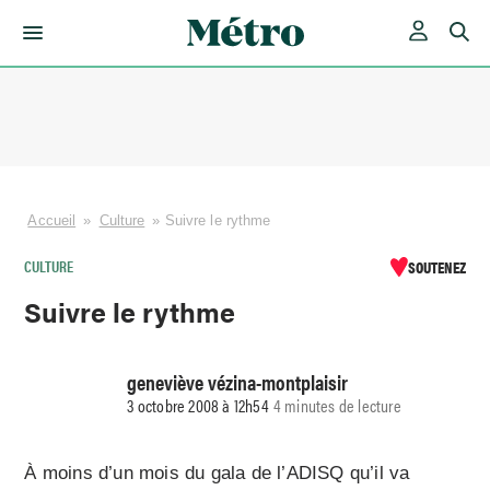
Skip
to
content
Accueil
»
Culture
»
Suivre le rythme
CULTURE
SOUTENEZ
Suivre le rythme
geneviève vézina-montplaisir
3 octobre 2008 à 12h54
4 minutes de lecture
À moins d’un mois du gala de l’ADISQ qu’il va