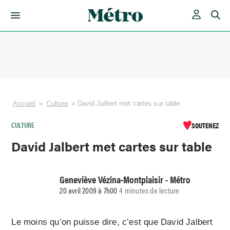
Skip
to
content
Accueil
»
Culture
»
David Jalbert met cartes sur table
CULTURE
SOUTENEZ
David Jalbert met cartes sur table
Geneviève Vézina-Montplaisir - Métro
20 avril 2009 à 7h00
4 minutes de lecture
Le moins qu’on puisse dire, c’est que David Jalbert