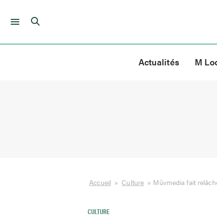
Skip
to
Actualités
M Lo
content
Accueil
»
Culture
»
Müvmedia fait relâc
CULTURE