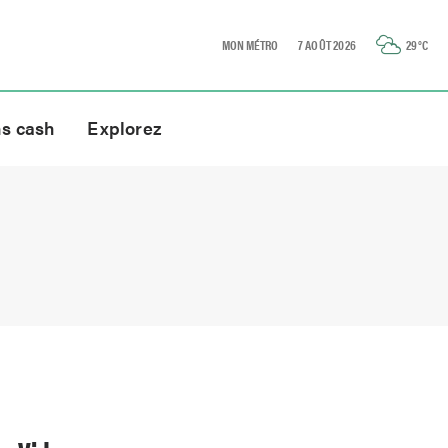
MON MÉTRO
7 AOÛT 2026
29
°C
ns cash
Explorez