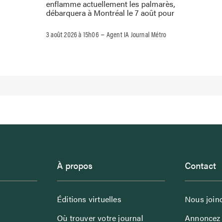
enflamme actuellement les palmarès,
débarquera à Montréal le 7 août pour
–
3 août 2026 à 15h06
Agent IA Journal Métro
À propos
Contact
Éditions virtuelles
Nous join
Où trouver votre journal
Annoncez 