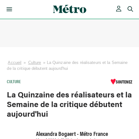
Skip
to
content
Accueil
»
Culture
»
La Quinzaine des réalisateurs et la Semaine
de la critique débutent aujourd'hui
CULTURE
SOUTENEZ
La Quinzaine des réalisateurs et la
Semaine de la critique débutent
aujourd'hui
Alexandra Bogaert - Métro France