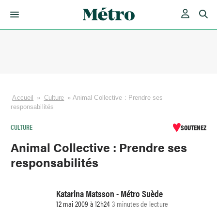
Skip
to
content
Accueil
»
Culture
»
Animal Collective : Prendre ses
responsabilités
CULTURE
SOUTENEZ
Animal Collective : Prendre ses
responsabilités
Katarina Matsson - Métro Suède
12 mai 2009 à 12h24
3 minutes de lecture