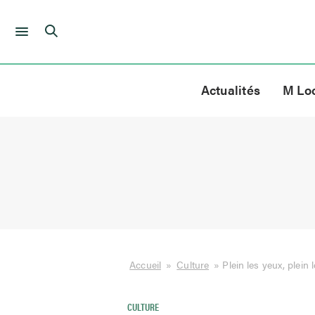
Skip
to
Actualités
M Lo
content
Accueil
»
Culture
»
Plein les yeux, plein l
CULTURE