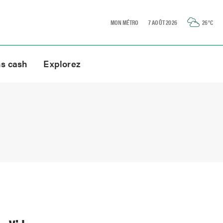
MON MÉTRO
7 AOÛT 2026
26
°C
ns cash
Explorez