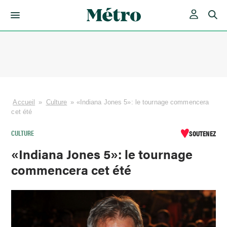
Skip
to
content
Accueil
»
Culture
»
«Indiana Jones 5»: le tournage commencera
cet été
CULTURE
SOUTENEZ
«Indiana Jones 5»: le tournage
commencera cet été