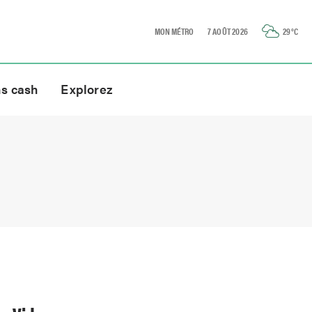
MON MÉTRO
7 AOÛT 2026
29
°C
ns cash
Explorez