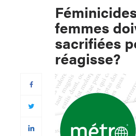
Féminicide
femmes doiv
sacrifiées 
réagisse?