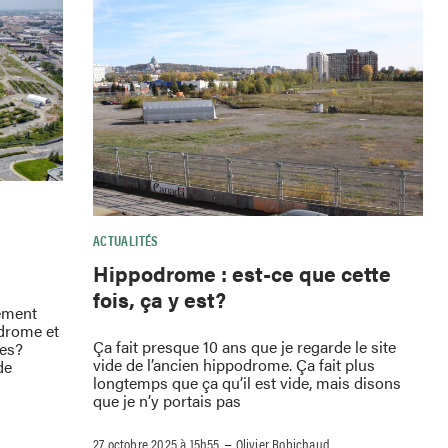
ACTUALITÉS
Hippodrome : est-ce que cette
fois, ça y est?
gement
odrome et
Ça fait presque 10 ans que je regarde le site
les?
vide de l’ancien hippodrome. Ça fait plus
de
longtemps que ça qu’il est vide, mais disons
que je n’y portais pas
–
27 octobre 2025 à 15h55
Olivier Robichaud