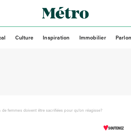
cal
Culture
Inspiration
Immobilier
Parlo
 de femmes doivent être sacrifiées pour qu’on réagisse?
SOUTENEZ