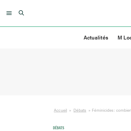
Skip
to
Actualités
M Lo
content
Accueil
»
Débats
»
Féminicides: combien
DÉBATS