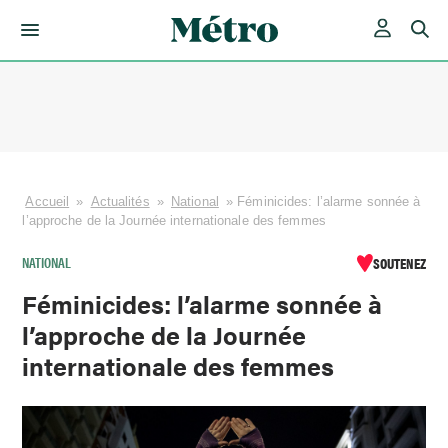
Skip
to
content
Accueil
»
Actualités
»
National
»
Féminicides: l’alarme sonnée à
l’approche de la Journée internationale des femmes
NATIONAL
SOUTENEZ
Féminicides: l’alarme sonnée à
l’approche de la Journée
internationale des femmes