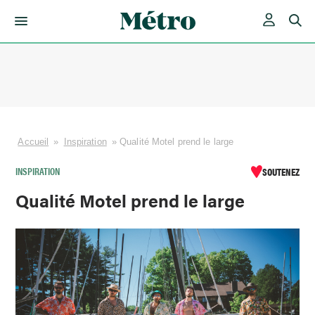
Skip
to
content
Accueil
»
Inspiration
»
Qualité Motel prend le large
INSPIRATION
SOUTENEZ
Qualité Motel prend le large