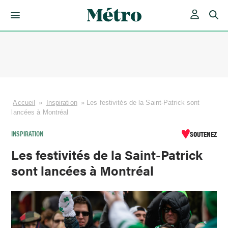
Skip
to
content
Accueil
»
Inspiration
»
Les festivités de la Saint-Patrick sont
lancées à Montréal
INSPIRATION
SOUTENEZ
Les festivités de la Saint-Patrick
sont lancées à Montréal