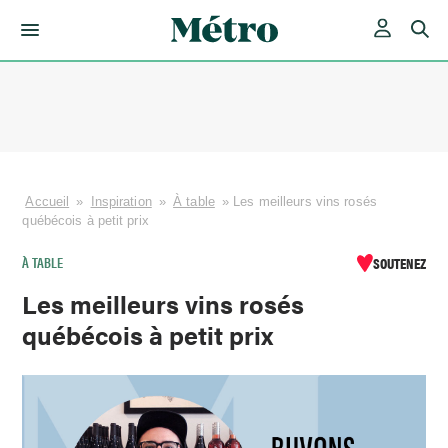
Skip
to
content
Accueil
»
Inspiration
»
À table
»
Les meilleurs vins rosés
québécois à petit prix
À TABLE
SOUTENEZ
Les meilleurs vins rosés
québécois à petit prix