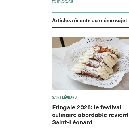
fqm.qc.ca
Articles récents du même sujet
SAINT-LÉONARD
Fringale 2026: le festival
culinaire abordable revient
Saint-Léonard