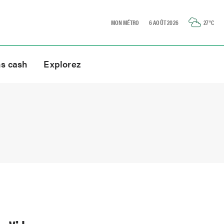
MON MÉTRO
6 AOÛT 2026
27
°C
ns cash
Explorez