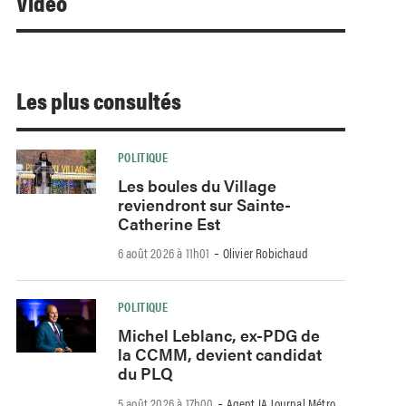
Video
Les plus consultés
POLITIQUE
Les boules du Village
reviendront sur Sainte-
Catherine Est
-
6 août 2026 à 11h01
Olivier Robichaud
POLITIQUE
Michel Leblanc, ex-PDG de
la CCMM, devient candidat
du PLQ
-
5 août 2026 à 17h00
Agent IA Journal Métro