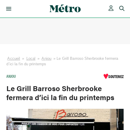
Skip
to
content
Accueil
»
Local
»
Anjou
»
Le Grill Barroso Sherbrooke fermera
d’ici la fin du printemps
ANJOU
SOUTENEZ
Le Grill Barroso Sherbrooke
fermera d’ici la fin du printemps