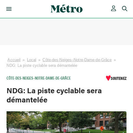
Skip
to
content
Accueil
»
Local
»
Côte-des-Neiges–Notre-Dame-de-Grâce
»
NDG: La piste cyclable sera démantelée
CÔTE-DES-NEIGES–NOTRE-DAME-DE-GRÂCE
SOUTENEZ
NDG: La piste cyclable sera
démantelée