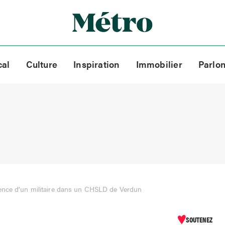
cal
Culture
Inspiration
Immobilier
Parlo
ience d’un militaire dans un CHSLD de Verdun
SOUTENEZ