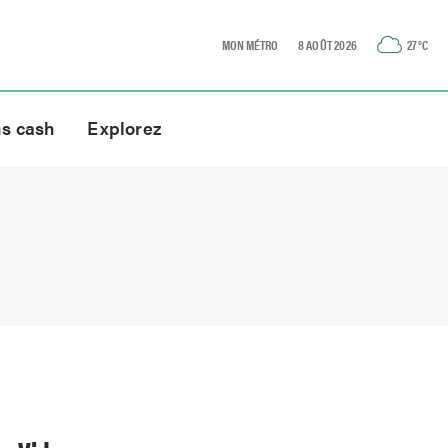
MON MÉTRO
8 AOÛT 2026
27
°C
ns cash
Explorez