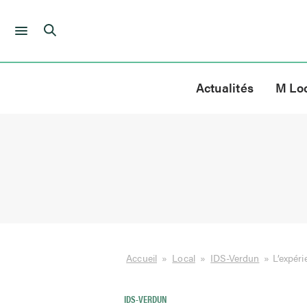
Skip
to
Actualités
M Lo
content
Accueil
»
Local
»
IDS-Verdun
»
L’expér
IDS-VERDUN