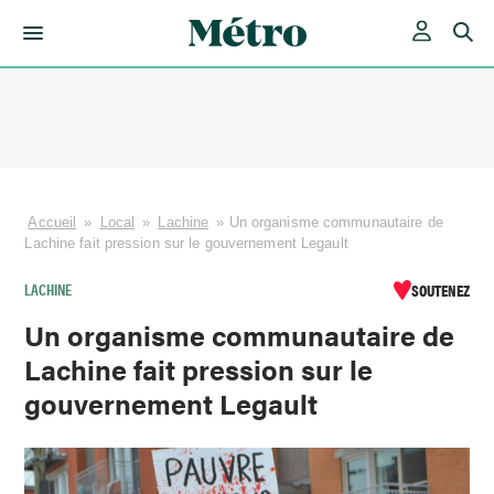
Skip
to
content
Accueil
»
Local
»
Lachine
»
Un organisme communautaire de
Lachine fait pression sur le gouvernement Legault
LACHINE
SOUTENEZ
Un organisme communautaire de
Lachine fait pression sur le
gouvernement Legault